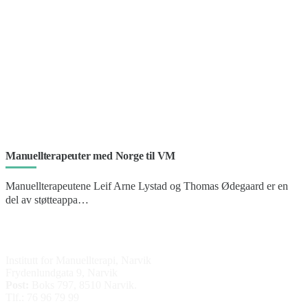
Manuellterapeuter med Norge til VM
Manuellterapeutene Leif Arne Lystad og Thomas Ødegaard er en
del av støtteappa…
Kontakt oss
Institutt for Manuellterapi, Narvik
Frydenlundgata 9, Narvik
Post:
Boks 797, 8510 Narvik.
Tlf.: 76 96 79 99