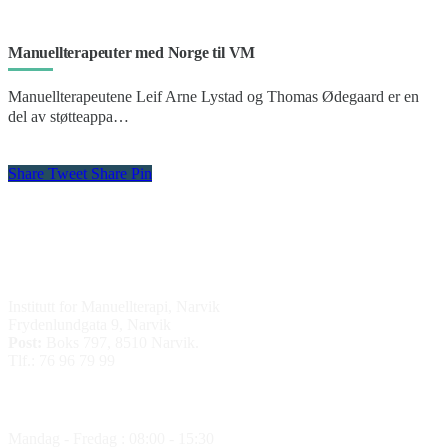
Manuellterapeuter med Norge til VM
Manuellterapeutene Leif Arne Lystad og Thomas Ødegaard er en
del av støtteappa…
Share
Tweet
Share
Pin
Kontakt oss
Institutt for Manuellterapi, Narvik
Frydenlundgata 9, Narvik
Post:
Boks 797, 8510 Narvik.
Tlf.: 76 96 79 99
Åpningstider
Mandag - Fredag : 08:00 - 15:30